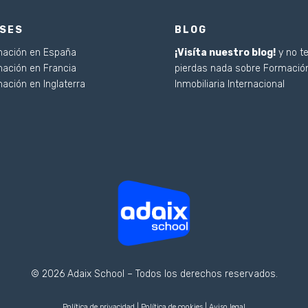
ÍSES
BLOG
ación en España
¡Visíta nuestro blog!
y no t
ación en Francia
pierdas nada sobre Formació
ación en Inglaterra
Inmobiliaria Internacional
© 2026 Adaix School – Todos los derechos reservados.
Política de privacidad
|
Política de cookies
|
Aviso legal