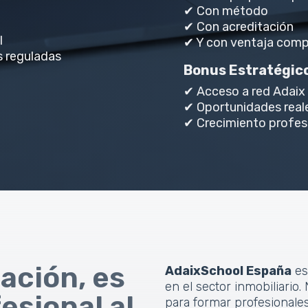
✔ Con método
✔ Con acreditación
l
✔ Y con ventaja comp
 reguladas
Bonus Estratégic
✔ Acceso a red Adaix
✔ Oportunidades real
✔ Crecimiento profes
ación, es
AdaixSchool España
es
en el sector inmobiliari
esional al
para formar profesionale