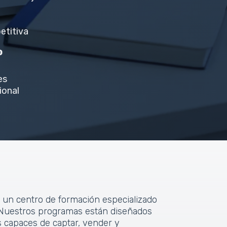
etitiva
o
es
ional
 un centro de formación especializado
o. Nuestros programas están diseñados
s capaces de captar, vender y